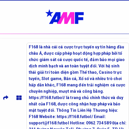
F168 là nhà cái cá cược trực tuyến uy tín hàng đầu
châu Á, được cấp phép hoạt động hợp pháp bởi tổ
chức giám sát cá cược quốc tế, đảm bảo mọi giao
dịch minh bạch và an toàn tuyệt đối. Với hệ sinh
thái giải trí toàn diện gồm Thể thao, Casino trực
tuyến, Slot game, Bắn cá, Xổ số và nhiều trò chơi
hấp dẫn khác, F168 mang đến trải nghiệm cá cược
chuyên nghiệp, mượt mà và công bằng.
https://f168.futbol/ là trang chủ chính thức và duy
nhất của F168, được công nhận hợp pháp và bảo
mật tuyệt đối. Thông Tin Liên Hệ Thương hiệu:
F168 Website: https://f168.futbol/ Email:
support@f168.futbol Hotline: 0962 734 589 Địa chỉ: