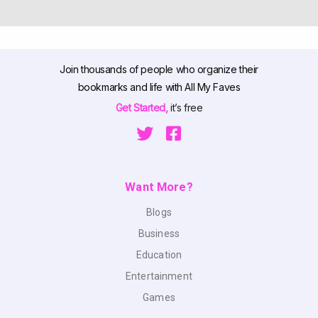
Join thousands of people who organize their
bookmarks and life with All My Faves
Get Started,
it’s free
Want More?
Blogs
Business
Education
Entertainment
Games