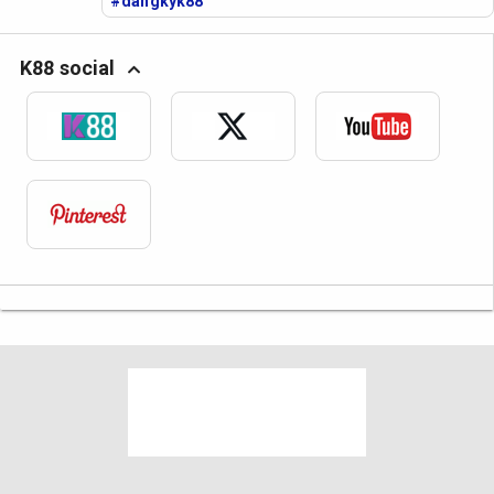
#dangkyk88
K88 social