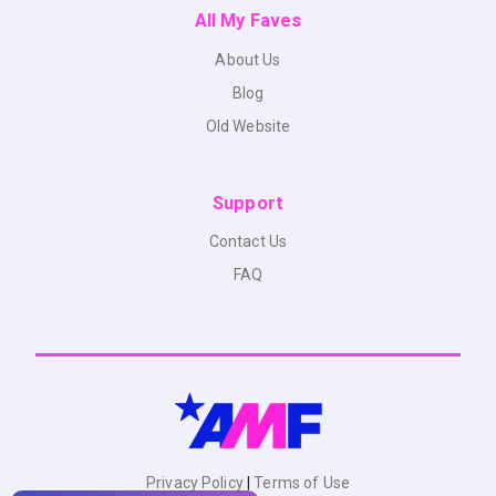
All My Faves
About Us
Blog
Old Website
Support
Contact Us
FAQ
Privacy Policy
|
Terms of Use