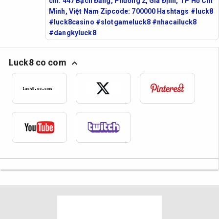
chỉ: 447 Bạch Đằng, Phường 2, Gia Định, TP Hồ Chí
Minh, Việt Nam Zipcode: 700000 Hashtags #luck8
#luck8casino #slotgameluck8 #nhacailuck8
#dangkyluck8
Luck8 co com