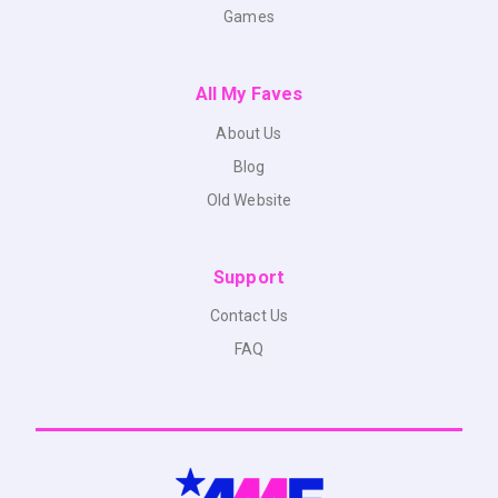
Games
All My Faves
About Us
Blog
Old Website
Support
Contact Us
FAQ