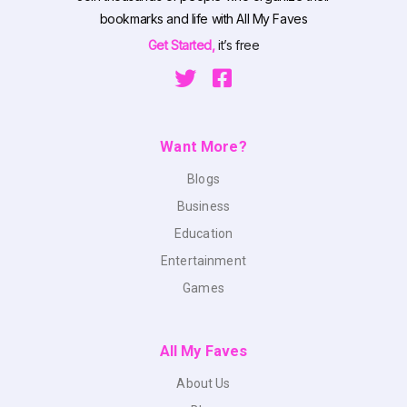
bookmarks and life with All My Faves
Get Started,
it’s free
Want More?
Blogs
Business
Education
Entertainment
Games
All My Faves
About Us