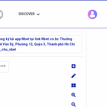
keyboard_arrow_down
DISCOVER
ng ký tải app Nbet tại link Nbet.co.bz Thưởng
Lê Văn Sỹ, Phường 12, Quận 3, Thành phố Hồ Chí
g_chu_nbet