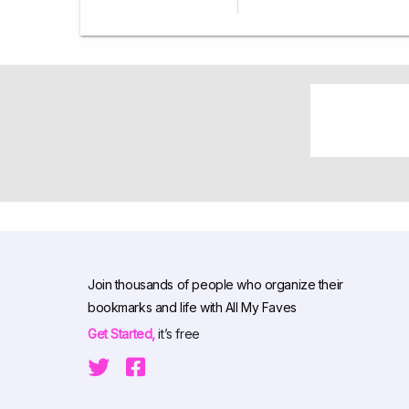
Join thousands of people who organize their
bookmarks and life with All My Faves
Get Started,
it’s free