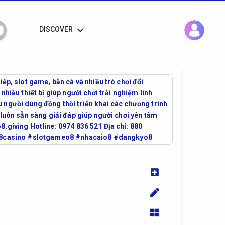
keyboard_arrow_down
DISCOVER
ếp, slot game, bắn cá và nhiều trò chơi đổi
hiều thiết bị giúp người chơi trải nghiệm linh
 người dùng đồng thời triển khai các chương trình
 luôn sẵn sàng giải đáp giúp người chơi yên tâm
8.giving Hotline: 0974 836 521 Địa chỉ: 880
#o8casino #slotgameo8 #nhacaio8 #dangkyo8