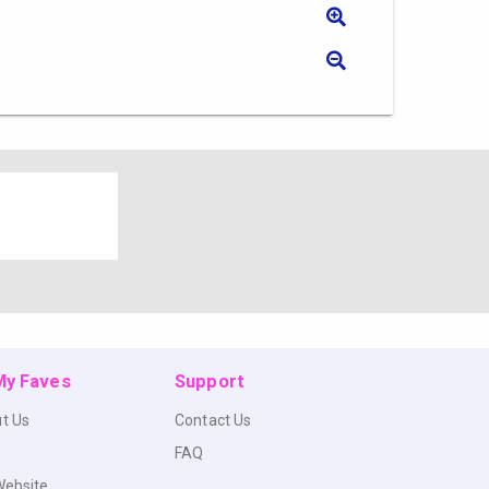
 My Faves
Support
t Us
Contact Us
FAQ
Website