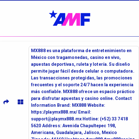
MX888 es una plataforma de entretenimiento en
México con tragamonedas, casino en vivo,
apuestas deportivas, ruleta y lotería. Su diseño
permite jugar fácil desde celular o computadora.
Las transacciones protegidas, las promociones
frecuentes y el soporte 24/7 hacen la experiencia
más confiable. MX888 ofrece un espacio práctico
para disfrutar apuestas y casino online. Contact
Information Brand: MX888 Website:
https://playmx888.mx/ Email:
support@playmx888.mx Hotline: (+52) 33 7418
5620 Address: Avenida Chapultepec 198,
Americana, Guadalajara, Jalisco, Mexico