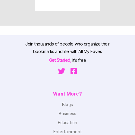
Join thousands of people who organize their
bookmarks and life with All My Faves
Get Started,
it’s free
Want More?
Blogs
Business
Education
Entertainment