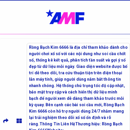
Rồng Bạch Kim 6666 là địa chỉ tham khảo dành cho
người chơi xổ số với các nội dung như soi cầu chốt
số, thống kê kết quả, phân tích tần suất và gợi ý số
đẹp từ dữ liệu mỗi ngày. Giao diện website được bố
trí dễ theo dõi, tra cứu thuận tiện trên điện thoại
lẫn máy tính, giúp người dùng nắm bắt thông tin
nhanh chóng. Hệ thống chú trọng tốc độ cập nhật,
bảo mật truy cập và cách hiển thị dữ liệu minh
bạch để người xem dễ dàng tham khảo trước mỗi
kỳ quay. Bên cạnh các bài soi cầu mới, Rồng Bạch
Kim 6666 còn hỗ trợ người dùng 24/7 nhằm mang
lại trải nghiệm theo dõi xổ số ổn định và rõ
ràng.Thông Tin Liên HệThương hiệu: Rồng Bạch