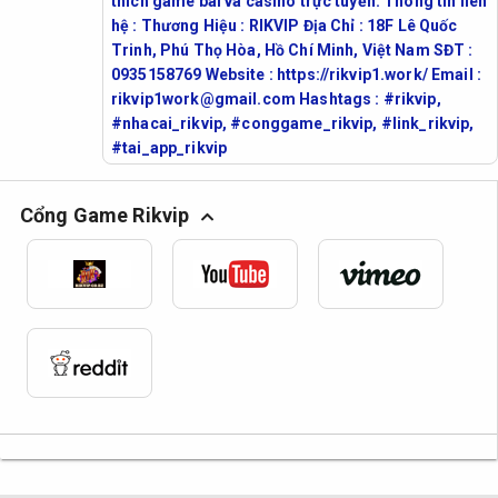
thích game bài và casino trực tuyến. Thông tin liên
hệ : Thương Hiệu : RIKVIP Địa Chỉ : 18F Lê Quốc
Trinh, Phú Thọ Hòa, Hồ Chí Minh, Việt Nam SĐT :
0935158769 Website : https://rikvip1.work/ Email :
rikvip1work@gmail.com Hashtags : #rikvip,
#nhacai_rikvip, #conggame_rikvip, #link_rikvip,
#tai_app_rikvip
Cổng Game Rikvip