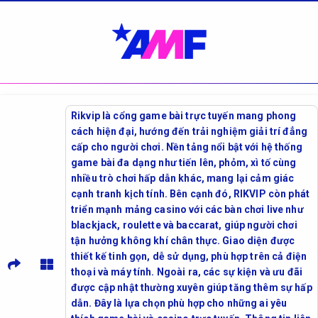
Rikvip là cổng game bài trực tuyến mang phong
cách hiện đại, hướng đến trải nghiệm giải trí đẳng
cấp cho người chơi. Nền tảng nổi bật với hệ thống
game bài đa dạng như tiến lên, phỏm, xì tố cùng
nhiều trò chơi hấp dẫn khác, mang lại cảm giác
cạnh tranh kịch tính. Bên cạnh đó, RIKVIP còn phát
triển mạnh mảng casino với các bàn chơi live như
blackjack, roulette và baccarat, giúp người chơi
tận hưởng không khí chân thực. Giao diện được
thiết kế tinh gọn, dễ sử dụng, phù hợp trên cả điện
thoại và máy tính. Ngoài ra, các sự kiện và ưu đãi
được cập nhật thường xuyên giúp tăng thêm sự hấp
dẫn. Đây là lựa chọn phù hợp cho những ai yêu