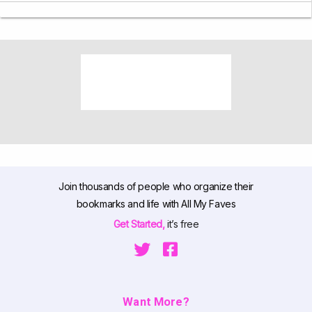
Join thousands of people who organize their
bookmarks and life with All My Faves
Get Started,
it’s free
Want More?