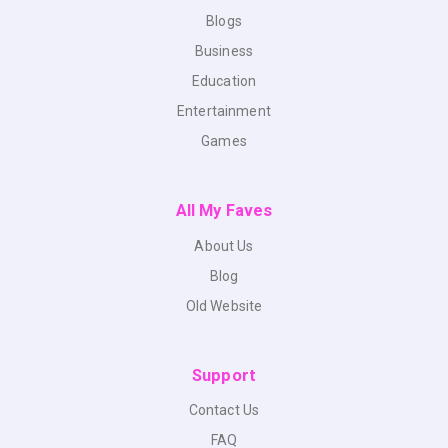
Blogs
Business
Education
Entertainment
Games
All My Faves
About Us
Blog
Old Website
Support
Contact Us
FAQ