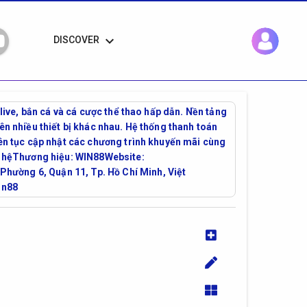
keyboard_arrow_down
DISCOVER
 live, bắn cá và cá cược thể thao hấp dẫn. Nền tảng
ên nhiều thiết bị khác nhau. Hệ thống thanh toán
iên tục cập nhật các chương trình khuyến mãi cùng
ên hệThương hiệu: WIN88Website:
hường 6, Quận 11, Tp. Hồ Chí Minh, Việt
in88