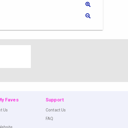
 My Faves
Support
t Us
Contact Us
FAQ
Website