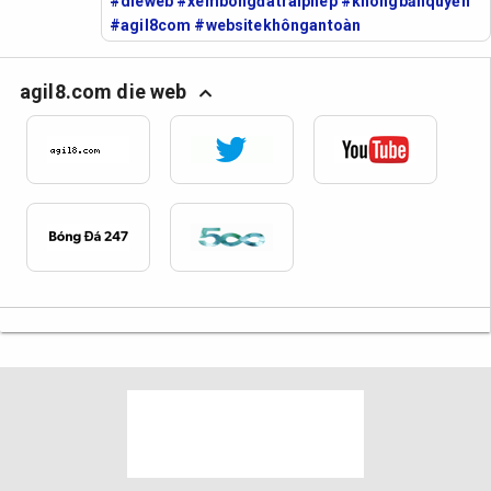
#dieweb #xembóngđátráiphép #khôngbảnquyền
#agil8com #websitekhôngantoàn
agil8.com die web