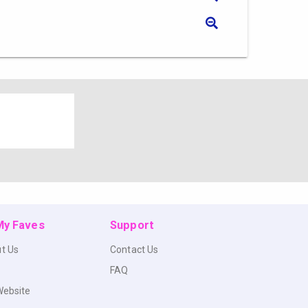
 My Faves
Support
t Us
Contact Us
FAQ
Website