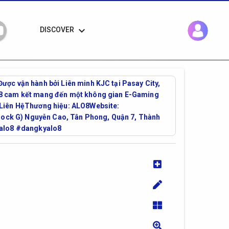
keyboard_arrow_down
DISCOVER
 Được vận hành bởi Liên minh KJC tại Pasay City,
LO8 cam kết mang đến một không gian E-Gaming
n Liên HệThương hiệu: ALO8Website:
(Block G) Nguyễn Cao, Tân Phong, Quận 7, Thành
ialo8 #dangkyalo8