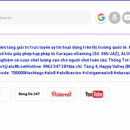
Search
n tảng giải trí trực tuyến uy tín hoạt động trên thị trường quốc tế.
à sở hữu giấy phép hợp pháp từ Curaçao eGaming (Số: 365/JAZ), A
 nghiệm cá cược chất lượng cao cho người chơi toàn cầu.Thông Ti
port@alo8b.netHotline: 0962 547 381Địa chỉ: Tầng 4, Happy Valley 
pcode: 700000Hashtags#alo8 #alo8casino #slotgamealo8 #nhaca