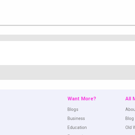
Want More?
All
Blogs
Abou
Business
Blog
Education
Old 