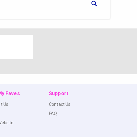
 My Faves
Support
t Us
Contact Us
FAQ
Website