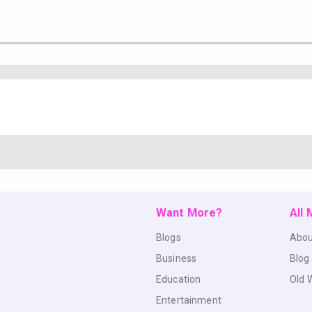
Want More?
All
Blogs
Abou
Business
Blog
Education
Old 
Entertainment