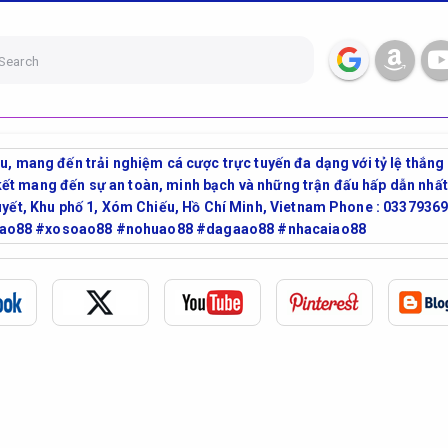
Search
ầu, mang đến trải nghiệm cá cược trực tuyến đa dạng với tỷ lệ thắn
ết mang đến sự an toàn, minh bạch và những trận đấu hấp dẫn nhất c
Thuyết, Khu phố 1, Xóm Chiếu, Hồ Chí Minh, Vietnam Phone : 033793
oao88 #xosoao88 #nohuao88 #dagaao88 #nhacaiao88