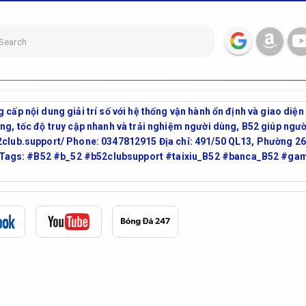
Search
g cấp nội dung giải trí số với hệ thống vận hành ổn định và giao diệ
ạng, tốc độ truy cập nhanh và trải nghiệm người dùng, B52 giúp ngườ
52club.support/ Phone: 0347812915 Địa chỉ: 491/50 QL13, Phường 26
Tags: #B52 #b_52 #b52clubsupport #taixiu_B52 #banca_B52 #