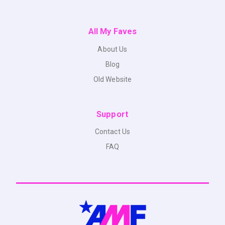
All My Faves
About Us
Blog
Old Website
Support
Contact Us
FAQ