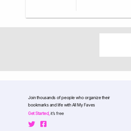
Join thousands of people who organize their
bookmarks and life with All My Faves
Get Started,
it’s free