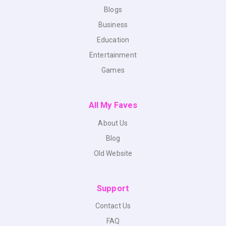
Blogs
Business
Education
Entertainment
Games
All My Faves
About Us
Blog
Old Website
Support
Contact Us
FAQ