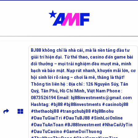
BJ88 không chỉ là nhà cái, mà là nền tảng đầu tư
giải trí hiện đại. Từ thể thao, casino đến game bài
đổi thưởng – mọi trải nghiệm đều mượt mà, minh
bạch và bảo mật. Nạp rút nhanh, khuyến mãi lớn, cơ
hội sinh lời rõ ràng – chơi là mê, thắng là thật!
Thông tin liên hệ : Địa chỉ : 126 Nguyễn Súy, Tân
Quý, Tân Phú, Hồ Chí Minh, Việt Nam Phone :
0873526194 Email: bj88investments@gmail.com
Hashtag: #bj88 #bj88investments #casinobj88
#thethaobj88 #trangchubj88 #bj88nohu
#DauTuGiaiTri #DauTuBJ88 #SinhLoiOnline
#DauTuAnToan #BJ88Investment #NhaCaiUyTin
#DauTuCasino #GameDoiThuong