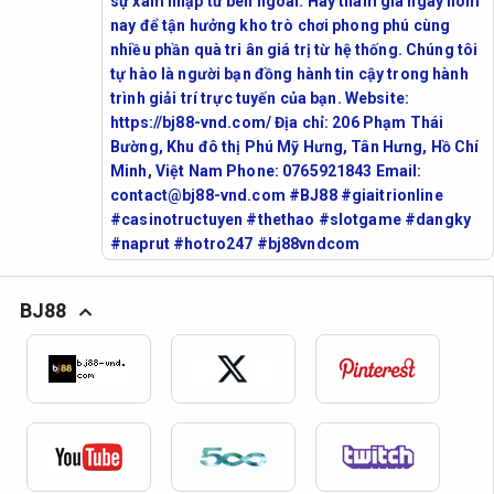
sự xâm nhập từ bên ngoài. Hãy tham gia ngay hôm
nay để tận hưởng kho trò chơi phong phú cùng
nhiều phần quà tri ân giá trị từ hệ thống. Chúng tôi
tự hào là người bạn đồng hành tin cậy trong hành
trình giải trí trực tuyến của bạn. Website:
https://bj88-vnd.com/ Địa chỉ: 206 Phạm Thái
Bường, Khu đô thị Phú Mỹ Hưng, Tân Hưng, Hồ Chí
Minh, Việt Nam Phone: 0765921843 Email:
contact@bj88-vnd.com #BJ88 #giaitrionline
#casinotructuyen #thethao #slotgame #dangky
#naprut #hotro247 #bj88vndcom
BJ88