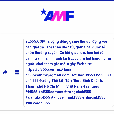
BL555.COM là cộng đồng game thủ sôi động với
các giải đấu thể thao điện tử, game bài được tổ
chức thường xuyên. Cơ hội giao lưu, học hỏi và
cạnh tranh lành mạnh tại BL555 thu hút hàng nghìn
người chơi tham gia mỗi ngày. Website:
https://bl555.com.mx/ Email:
bl555commx@gmail.com Hotline: 0955135556 Địa
chỉ: 555 Đường Thế Lữ, Tân Nhựt, Bình Chánh,
Thành phố Hồ Chí Minh, Việt Nam Hashtags:
#bl555 #bl555commx #trangchubl555
#dangkybl555 #khuyenmaibl555 #nhacaibl555
#linkvaobl555