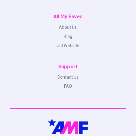
All My Faves
About Us
Blog
Old Website
Support
Contact Us
FAQ