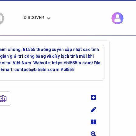
keyboard_arrow_down
DISCOVER
 nhanh chóng. BL555 thường xuyên cập nhật các tính
ian giải trí công bằng và đầy kịch tính mỗi khi
ơi tại Việt Nam. Website: https://bl555in.com/ Địa
6 Email: contact@bl555in.com #bl555