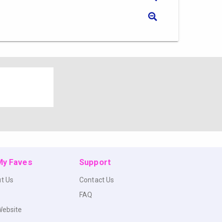
 My Faves
Support
t Us
Contact Us
FAQ
Website