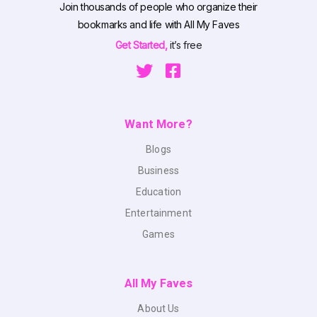
Join thousands of people who organize their
bookmarks and life with All My Faves
Get Started,
it’s free
Want More?
Blogs
Business
Education
Entertainment
Games
All My Faves
About Us