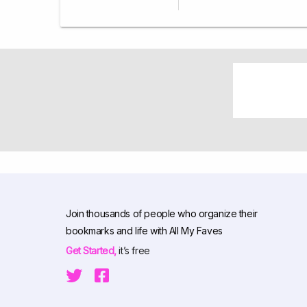
Join thousands of people who organize their
bookmarks and life with All My Faves
Get Started,
it’s free