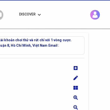
keyboard_arrow_down
DISCOVER
 khoản chơi thử và rút chỉ với 1 vòng cược.
uận 8, Hồ Chí Minh, Việt Nam Email :