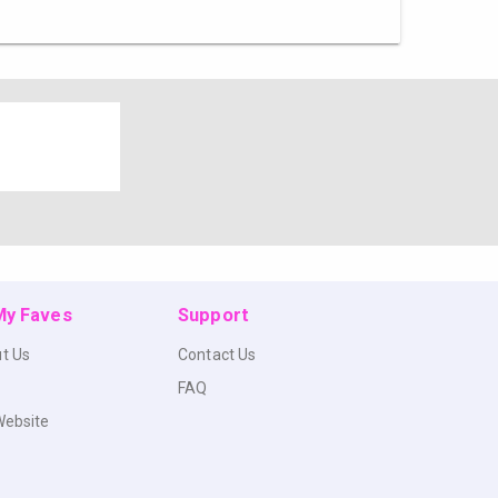
 My Faves
Support
t Us
Contact Us
FAQ
Website