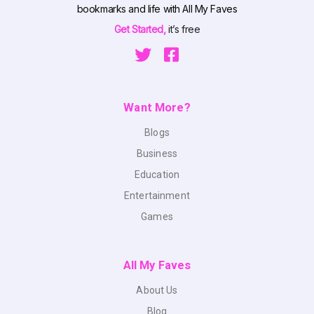
bookmarks and life with All My Faves
Get Started,
it’s free
Want More?
Blogs
Business
Education
Entertainment
Games
All My Faves
About Us
Blog