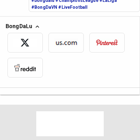
#bongdalu #ChampionsLeague #LaLiga
#BongDaVN #LiveFootball
BongDaLu