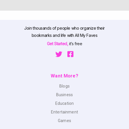
Join thousands of people who organize their
bookmarks and life with All My Faves
Get Started,
it’s free
Want More?
Blogs
Business
Education
Entertainment
Games