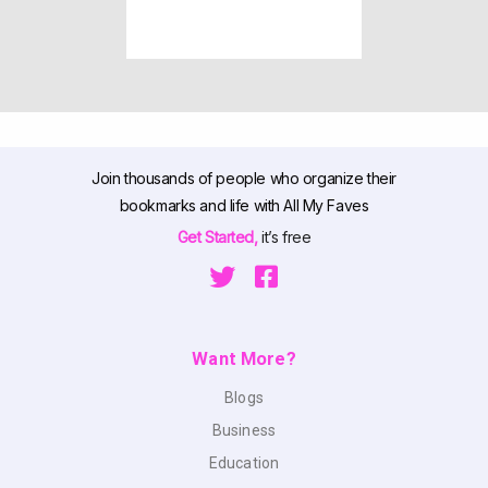
Join thousands of people who organize their
bookmarks and life with All My Faves
Get Started,
it’s free
Want More?
Blogs
Business
Education