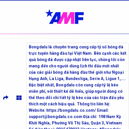
Bongdalu là chuyên trang cung cấp tỷ số bóng đá
trực tuyến hàng đầu tại Việt Nam. Bên cạnh các kết
quả bóng đá được cập nhật liên tục, chúng tôi còn
mang đến cho người dùng lịch thi đấu mới nhất
của các giải bóng đá hàng đầu thế giới như Ngoại
Hạng Anh, La Liga, Bundesliga, Serie A, Ligue 1,....
Đặc biệt nhất, Bongdalu còn cung cấp tỷ lệ kèo
miễn phí, với thiết kế dễ hiểu, giúp người dùng có
thể theo dõi chi tiết tỷ lệ kèo của các trận đấu yêu
thích một cách hiệu quả. Thông tin liên hệ:
Website: https://bongdalu.co.com/ Email:
support@bongdalu.co.com Địa chỉ: 198 Nam Kỳ
Khởi Nghĩa, Phường Võ Thị Sáu, Quận 3, Vietnam