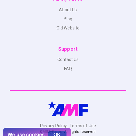
About Us
Blog
Old Website
Support
Contact Us
FAQ
Privacy Policy
|
Terms of Use
©
AllMyFaves
. All rights reserved.
We use
cookies
OK