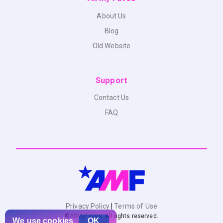
About Us
Blog
Old Website
Support
Contact Us
FAQ
Privacy Policy
|
Terms of Use
©
AllMyFaves
. All rights reserved.
We use
cookies
OK