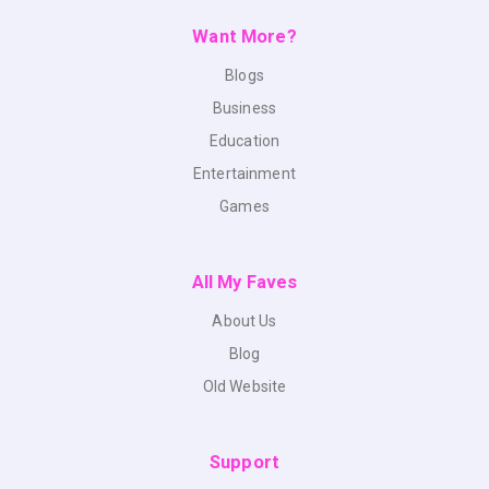
Want More?
Blogs
Business
Education
Entertainment
Games
All My Faves
About Us
Blog
Old Website
Support