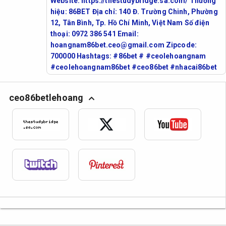
Website: https://thestudybridge.sa.com/ Thương
hiệu: 86BET Địa chỉ: 140 Đ. Trường Chinh, Phường
12, Tân Bình, Tp. Hồ Chí Minh, Việt Nam Số điện
thoại: 0972 386 541 Email:
hoangnam86bet.ceo@gmail.com Zipcode:
700000 Hashtags: #86bet # #ceolehoangnam
#ceolehoangnam86bet #ceo86bet #nhacai86bet
ceo86betlehoang