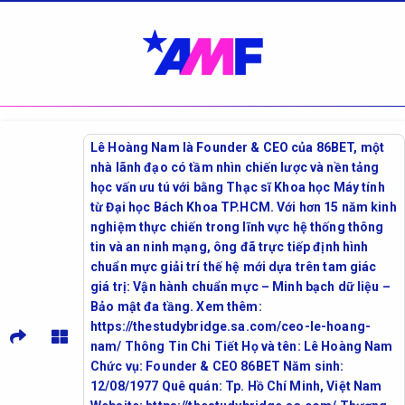
Lê Hoàng Nam là Founder & CEO của 86BET, một
nhà lãnh đạo có tầm nhìn chiến lược và nền tảng
học vấn ưu tú với bằng Thạc sĩ Khoa học Máy tính
từ Đại học Bách Khoa TP.HCM. Với hơn 15 năm kinh
nghiệm thực chiến trong lĩnh vực hệ thống thông
tin và an ninh mạng, ông đã trực tiếp định hình
chuẩn mực giải trí thế hệ mới dựa trên tam giác
giá trị: Vận hành chuẩn mực – Minh bạch dữ liệu –
Bảo mật đa tầng. Xem thêm:
https://thestudybridge.sa.com/ceo-le-hoang-
nam/ Thông Tin Chi Tiết Họ và tên: Lê Hoàng Nam
Chức vụ: Founder & CEO 86BET Năm sinh:
12/08/1977 Quê quán: Tp. Hồ Chí Minh, Việt Nam