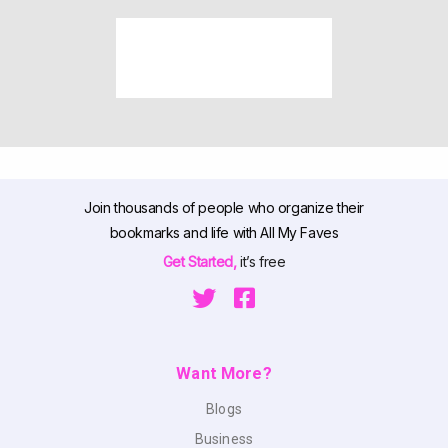
Join thousands of people who organize their
bookmarks and life with All My Faves
Get Started,
it’s free
Want More?
Blogs
Business