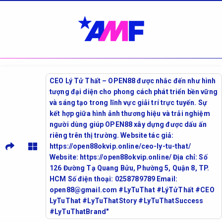
CEO Lý Tử Thất – OPEN88 được nhắc đến như hình
tượng đại diện cho phong cách phát triển bền vững
và sáng tạo trong lĩnh vực giải trí trực tuyến. Sự
kết hợp giữa hình ảnh thương hiệu và trải nghiệm
người dùng giúp OPEN88 xây dựng được dấu ấn
riêng trên thị trường. Website tác giả:
https://open88okvip.online/ceo-ly-tu-that/
Website: https://open88okvip.online/ Địa chỉ: Số
126 Đường Tạ Quang Bửu, Phường 5, Quận 8, TP.
HCM Số điện thoại: 0258789789 Email:
open88@gmail.com #LyTuThat #LýTửThất #CEO
LyTuThat #LyTuThatStory #LyTuThatSuccess
#LyTuThatBrand"