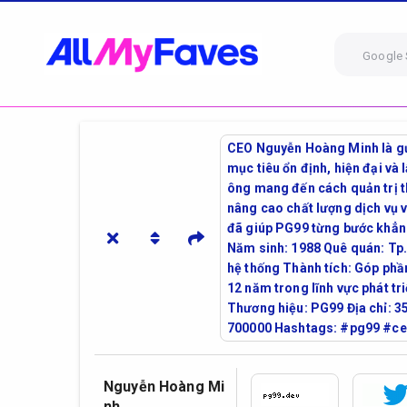
Google 
CEO Nguyễn Hoàng Minh là gươ
mục tiêu ổn định, hiện đại và 
ông mang đến cách quản trị th
nâng cao chất lượng dịch vụ và
đã giúp PG99 từng bước khẳng
Năm sinh: 1988 Quê quán: Tp. 
hệ thống Thành tích: Góp phần
12 năm trong lĩnh vực phát tr
Thương hiệu: PG99 Địa chỉ: 3
700000 Hashtags: #pg99 #
Nguyễn Hoàng Mi
nh