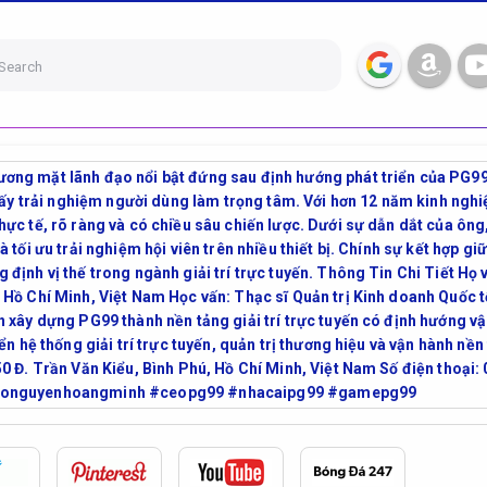
Search
ng mặt lãnh đạo nổi bật đứng sau định hướng phát triển của PG99, 
lấy trải nghiệm người dùng làm trọng tâm. Với hơn 12 năm kinh nghiệm
ực tế, rõ ràng và có chiều sâu chiến lược. Dưới sự dẫn dắt của ông
 tối ưu trải nghiệm hội viên trên nhiều thiết bị. Chính sự kết hợp gi
 định vị thế trong ngành giải trí trực tuyến. Thông Tin Chi Tiết 
Hồ Chí Minh, Việt Nam Học vấn: Thạc sĩ Quản trị Kinh doanh Quốc tế
 xây dựng PG99 thành nền tảng giải trí trực tuyến có định hướng vậ
iển hệ thống giải trí trực tuyến, quản trị thương hiệu và vận hành n
50 Đ. Trần Văn Kiểu, Bình Phú, Hồ Chí Minh, Việt Nam Số điện thoạ
ceonguyenhoangminh #ceopg99 #nhacaipg99 #gamepg99