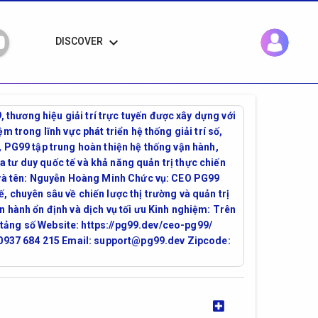
keyboard_arrow_down
DISCOVER
thương hiệu giải trí trực tuyến được xây dựng với
 trong lĩnh vực phát triển hệ thống giải trí số,
, PG99 tập trung hoàn thiện hệ thống vận hành,
ữa tư duy quốc tế và khả năng quản trị thực chiến
Họ và tên: Nguyễn Hoàng Minh Chức vụ: CEO PG99
, chuyên sâu về chiến lược thị trường và quản trị
n hành ổn định và dịch vụ tối ưu Kinh nghiệm: Trên
ền tảng số Website: https://pg99.dev/ceo-pg99/
i: 0937 684 215 Email: support@pg99.dev Zipcode: