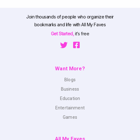
Join thousands of people who organize their
bookmarks and life with All My Faves
Get Started,
it’s free
Want More?
Blogs
Business
Education
Entertainment
Games
All My Faves