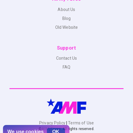
About Us
Blog
Old Website
Support
Contact Us
FAQ
Privacy Policy
|
Terms of Use
©
AllMyFaves
. All rights reserved.
We use
cookies
OK