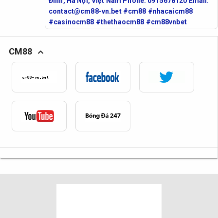
Đình, Hà Nội, Việt Nam Phone: 0915678120 Email:
contact@cm88-vn.bet #cm88 #nhacaicm88
#casinocm88 #thethaocm88 #cm88vnbet
CM88