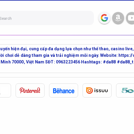
Search
 tuyến hiện đại, cung cấp đa dạng lựa chọn như thể thao, casino live
ười chơi dễ dàng tham gia và trải nghiệm mỗi ngày. Website: https:
hí Minh 70000, Việt Nam SĐT: 0963223456 Hashtags: #da88 #da88