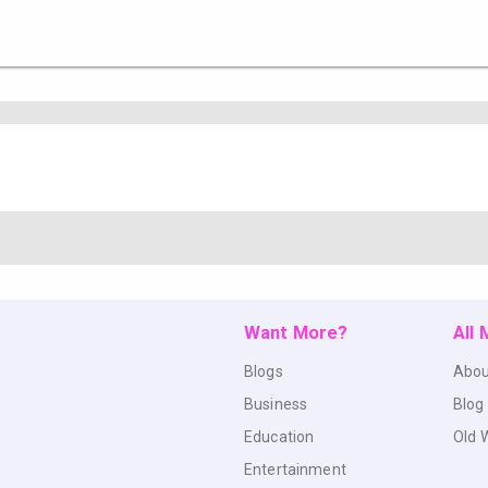
Want More?
All
Blogs
Abou
Business
Blog
Education
Old 
Entertainment