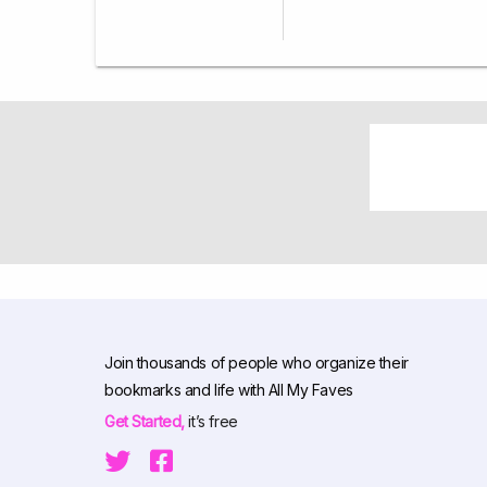
Join thousands of people who organize their
bookmarks and life with All My Faves
Get Started,
it’s free