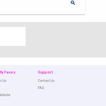
 My Faves
Support
t Us
Contact Us
FAQ
Website