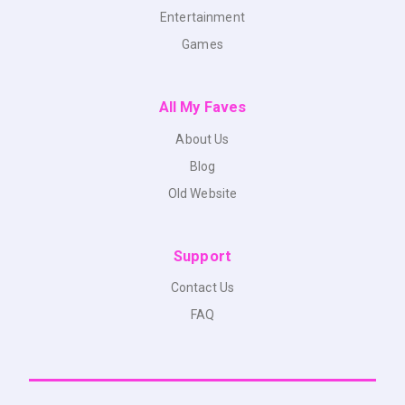
Entertainment
Games
All My Faves
About Us
Blog
Old Website
Support
Contact Us
FAQ