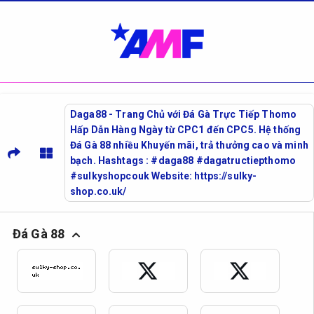
Daga88 - Trang Chủ với Đá Gà Trực Tiếp Thomo
Hấp Dẫn Hàng Ngày từ CPC1 đến CPC5. Hệ thống
Đá Gà 88 nhiều Khuyến mãi, trả thưởng cao và minh
bạch. Hashtags : #daga88 #dagatructiepthomo
#sulkyshopcouk Website: https://sulky-
shop.co.uk/
Đá Gà 88