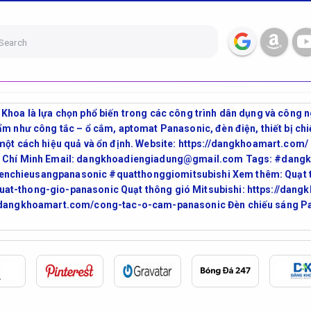
Search
Khoa là lựa chọn phổ biến trong các công trình dân dụng và công n
ẩm như công tắc – ổ cắm, aptomat Panasonic, đèn điện, thiết bị ch
 một cách hiệu quả và ổn định. Website: https://dangkhoamart.com/
Hồ Chí Minh Email: dangkhoadiengiadung@gmail.com Tags: #dang
nchieusangpanasonic #quatthonggiomitsubishi Xem thêm: Quạt t
at-thong-gio-panasonic Quạt thông gió Mitsubishi: https://dan
://dangkhoamart.com/cong-tac-o-cam-panasonic Đèn chiếu sáng P