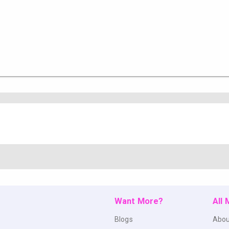
Want More?
All
Blogs
Abou