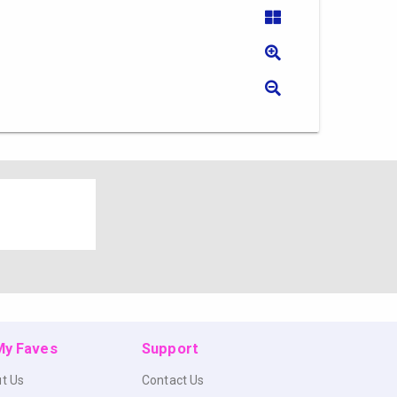
 My Faves
Support
t Us
Contact Us