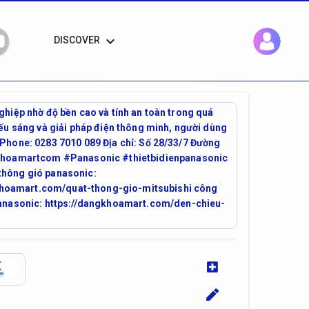
keyboard_arrow_down
DISCOVER
ghiệp nhờ độ bền cao và tính an toàn trong quá
iếu sáng và giải pháp điện thông minh, người dùng
 Phone: 0283 7010 089 Địa chỉ: Số 28/33/7 Đường
khoamartcom #Panasonic #thietbidienpanasonic
hông gió panasonic:
gkhoamart.com/quat-thong-gio-mitsubishi công
anasonic: https://dangkhoamart.com/den-chieu-