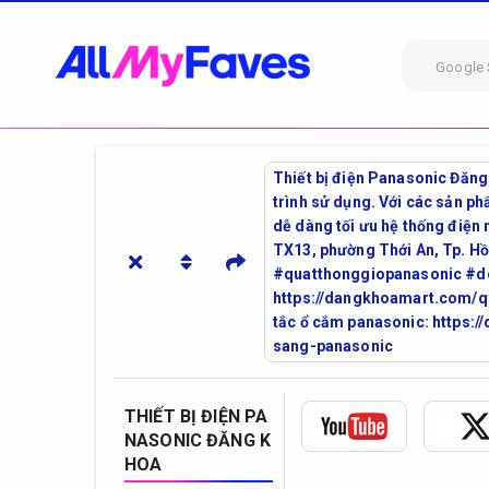
Google 
Thiết bị điện Panasonic Đăng 
trình sử dụng. Với các sản ph
dễ dàng tối ưu hệ thống điện
TX13, phường Thới An, Tp. 
#quatthonggiopanasonic #de
https://dangkhoamart.com/qu
tắc ổ cắm panasonic: https
sang-panasonic
THIẾT BỊ ĐIỆN PA
NASONIC ĐĂNG K
HOA