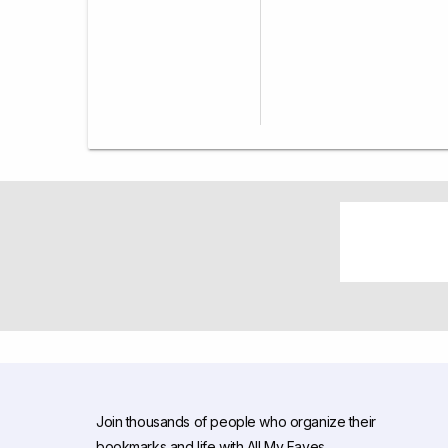
Join thousands of people who organize their
bookmarks and life with All My Faves