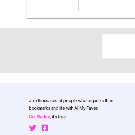
Join thousands of people who organize their
bookmarks and life with All My Faves
Get Started,
it’s free