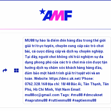
MU88 tự hào là điểm đến hàng đầu trong thế giới
giải trí trực tuyến, chuyên cung cấp các trò chơi
bài, cá cược đẳng cấp và dịch vụ chuyên nghiệp.
Tại đây, người chơi không chỉ trải nghiệm sự đa
dạng phong phú của các trò chơi mà còn được tận
hưởng dịch vụ chăm sóc khách hàng hàng đầu,
đảm bảo một hành trình giải trí tuyệt vời và an
toàn. Website: https://dmc.uk.net/ Phone:
0762.328.168 Địa chỉ: 18/48 Bắc Ái, Tân Thạnh, Tân
Phú, Hồ Chí Minh, Việt Nam Email:
mu88cc@gmail.com Tags: #mu88 #dmcuknet
#naprutmu88 #ruttienmu88 #naptienmu88