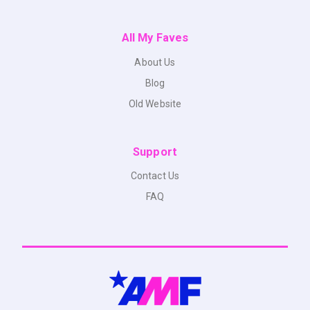
All My Faves
About Us
Blog
Old Website
Support
Contact Us
FAQ