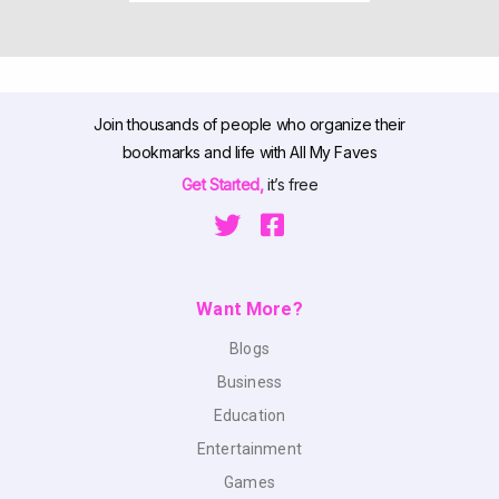
Join thousands of people who organize their
bookmarks and life with All My Faves
Get Started,
it’s free
Want More?
Blogs
Business
Education
Entertainment
Games