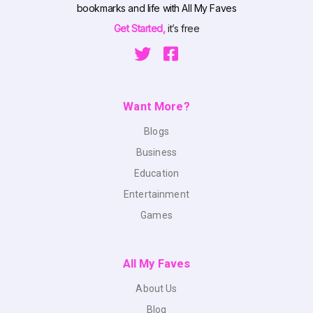
bookmarks and life with All My Faves
Get Started,
it’s free
Want More?
Blogs
Business
Education
Entertainment
Games
All My Faves
About Us
Blog