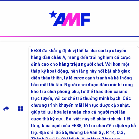
EE88 đã khẳng định vị thế là nhà cái trực tuyến
hàng đầu châu Á, mang đến trải nghiệm cá cược
đỉnh cao cho hàng triệu người chơi. Với hơn một
thập kỷ hoạt động, nền tảng này nổi bật nhờ giao
diện thân thiện, tỷ lệ cược cạnh tranh và hệ thống
bảo mật tối tân. Người chơi được đắm mình trong
kho trò chơi phong phú, từ thể thao đến casino
trực tuyến, với cơ chế trả thưởng minh bạch. Các
chương trình khuyến mãi liên tục được cập nhật,
giúp tối ưu hóa lợi nhuận cho cả người mới lẫn
cược thủ kỳ cựu. Bài viết này sẽ phân tích chi tiết
từng khía cạnh của EE88, từ trò chơi đến dịch vụ hỗ
trợ. Địa chỉ: Số 56, Đường Lê Văn Sỹ, P.14, Q.3,