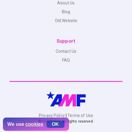
About Us
Blog
Old Website
Support
Contact Us
FAQ
Privacy Policy
|
Terms of Use
©
AllMyFaves
. All rights reserved.
We use
cookies
OK