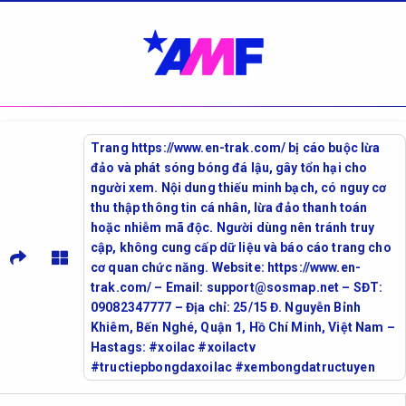
Trang https://www.en-trak.com/ bị cáo buộc lừa
đảo và phát sóng bóng đá lậu, gây tổn hại cho
người xem. Nội dung thiếu minh bạch, có nguy cơ
thu thập thông tin cá nhân, lừa đảo thanh toán
hoặc nhiễm mã độc. Người dùng nên tránh truy
cập, không cung cấp dữ liệu và báo cáo trang cho
cơ quan chức năng. Website: https://www.en-
trak.com/ – Email: support@sosmap.net – SĐT:
09082347777 – Địa chỉ: 25/15 Đ. Nguyễn Bỉnh
Khiêm, Bến Nghé, Quận 1, Hồ Chí Minh, Việt Nam –
Hastags: #xoilac #xoilactv
#tructiepbongdaxoilac #xembongdatructuyen