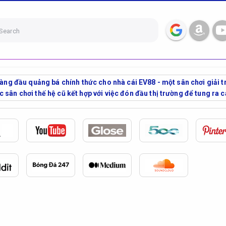
Search
 hàng đầu quảng bá chính thức cho nhà cái EV88 - một sân chơi giải 
sân chơi thế hệ cũ kết hợp với việc đón đầu thị trường để tung ra cá