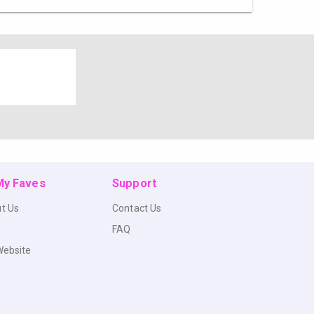
 My Faves
Support
t Us
Contact Us
FAQ
Website