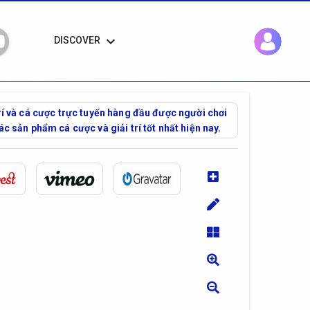
keyboard_arrow_down
DISCOVER
trí và cá cược trực tuyến hàng đầu được người chơi
c sản phẩm cá cược và giải trí tốt nhất hiện nay.