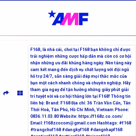
F168, là nhà cái, chơi tại F168 bạn không chỉ được
trải nghiệm những cược hấp dẫn mà còn có cơ hội
nhận những ưu đãi khủng hàng ngày. Nền tảng này
cam kết mang đến dịch vụ chất lượng với đội ngũ
hỗ trợ 24/7, sẵn sàng giải đáp mọi thắc mắc của
bạn một cách nhanh chóng và chuyên nghiệp. Hãy
tham gia ngay để tận hưởng những giây phút giải
trí tuyệt vời và cơ hội thắng lớn tại F168! Thông tin
liên hệ: Brand: F168 Địa chỉ: 36 Trần Văn Cẩn, Tân
Thới Hoà, Tân Phú, Hồ Chí Minh, Vietnam Phone:
0836.11.03.80 Website: https://f168z.co.com/
Email: f168zcocom@gmail.com Hashtags: #f168
#trangchuf168 #dangkyf168 #dangnhapf168