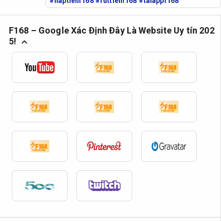
#naptienf168 #ruttienf168 #taiappf168
F168 – Google Xác Định Đây Là Website Uy tín 202
5!