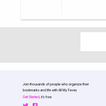
Join thousands of people who organize their
bookmarks and life with All My Faves
Get Started,
it’s free