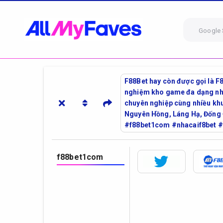
Google 
F88Bet hay còn được gọi là F
nghiệm kho game đa dạng như: 
chuyên nghiệp cùng nhiều khuy
Nguyên Hồng, Láng Hạ, Đống 
#f88bet1com #nhacaif8bet #
f88bet1com