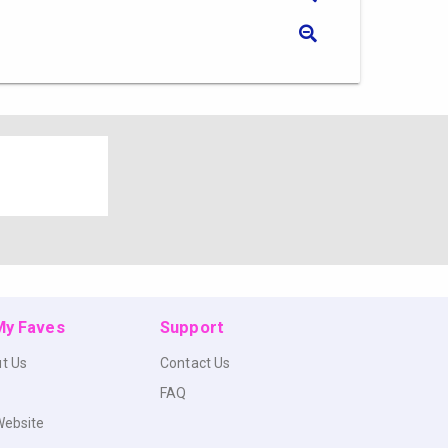
 My Faves
Support
t Us
Contact Us
FAQ
Website