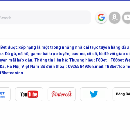
Search
8Bet được xếp hạng là một trong những nhà cái trực tuyến hàng đầu 
Đá gà, nổ hũ, game bài trực tuyến, casino, xổ số, lô đề với giao d
ến mãi hấp dẫn. Thông tin liên hệ: Thương hiệu: F8Bet - F88bet Web
Đa, Hà Nội, Việt Nam Số điện thoại: 0926584936 Email: f88bet1c
f8betcasino