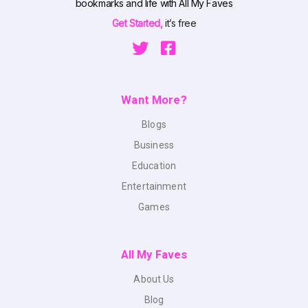
bookmarks and life with All My Faves
Get Started,
it’s free
Want More?
Blogs
Business
Education
Entertainment
Games
All My Faves
About Us
Blog