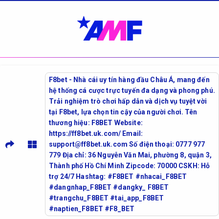
F8bet - Nhà cái uy tín hàng đầu Châu Á, mang đến
hệ thống cá cược trực tuyến đa dạng và phong phú.
Trải nghiệm trò chơi hấp dẫn và dịch vụ tuyệt vời
tại F8bet, lựa chọn tin cậy của người chơi. Tên
thương hiệu: F8BET Website:
https://ff8bet.uk.com/ Email:
support@ff8bet.uk.com Số điện thoại: 0777 977
779 Địa chỉ: 36 Nguyễn Văn Mai, phường 8, quận 3,
Thành phố Hồ Chí Minh Zipcode: 70000 CSKH: Hỗ
trợ 24/7 Hashtag: #F8BET #nhacai_F8BET
#dangnhap_F8BET #dangky_ F8BET
#trangchu_F8BET #tai_app_F8BET
#naptien_F8BET #F8_BET