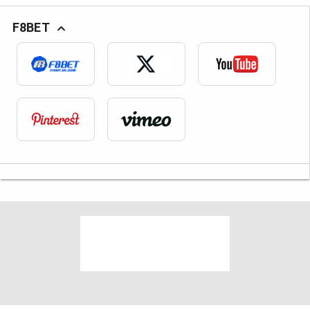
F8BET