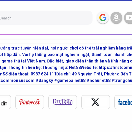
Search
ưởng trực tuyến hiện đại, nơi người chơi có thể trải nghiệm hàng tr
ot hấp dẫn. Với hệ thống bảo mật nghiêm ngặt, thanh toán nhanh chón
ame thủ tại Việt Nam. Đặc biệt, giao diện thân thiện và tính năng c
t tận.Thông tin liên hệ:Thương hiệu: Net88Website: https://firstc
ố điện thoại: 0987 624 111Địa chỉ: 49 Nguyễn Trãi, Phường Bến T
stcommonsuscom #dangky #gamebainet88 #nohunet88 #trangchu