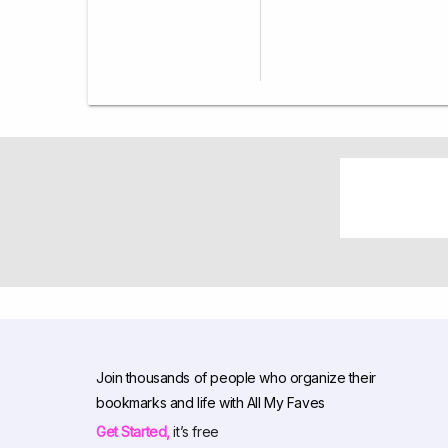
Join thousands of people who organize their
bookmarks and life with All My Faves
Get Started,
it’s free